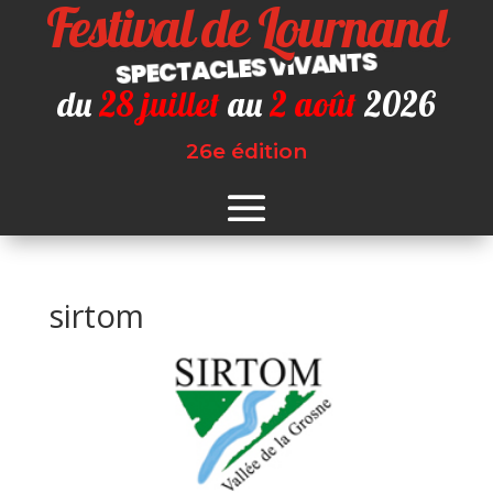
Festival de Lournand
SPECTACLES VIVANTS
du
28 juillet
au
2 août
2026
26e édition
sirtom