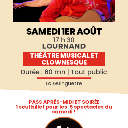
SAMEDI 1ER AOÛT
17 h 30
LOURNAND
THÉÂTRE MUSICAL ET
CLOWNESQUE
Durée : 60 mn | Tout public
La Guinguette
PASS APRÈS-MIDI ET SOIRÉE
1 seul billet pour les 5 spectacles du
samedi !