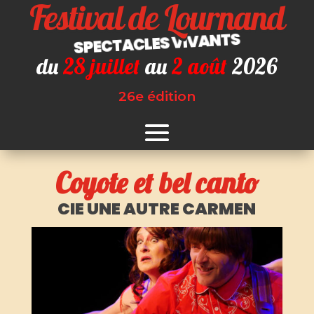
Festival de Lournand
SPECTACLES VIVANTS
du
28 juillet
au
2 août
2026
26e édition
Coyote et bel canto
CIE UNE AUTRE CARMEN