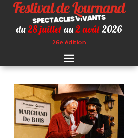
Festival de Lournand
SPECTACLES VIVANTS
du
28 juillet
au
2 août
2026
26e édition